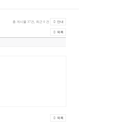
총 게시물 37건, 최근 0 건
안내
목록
목록