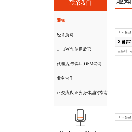
通知
联系我们
通知
다음글
经常质问
여름휴가
1：1咨询,使用后记
글쓴이 :
代理店,专卖店,OEM咨询
业务合作
正姿势脚,正姿势体型的指南
다음글